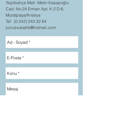
​​Yeşilbahçe Mah. Metin Kasapoğlu
Cad. No:24 Erman Apt. K:2 D:6,
Muratpaşa/Antalya
Tel:
(0 242) 243 32 84
tuncavukatlik@hotmail.com